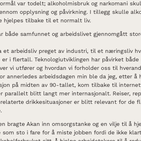
formål var todelt; alkoholmisbruk og narkomani skul
ennom opplysning og påvirkning. I tillegg skulle al
hjelpes tilbake til et normalt liv.
ar både samfunnet og arbeidslivet gjennomgått stor
a et arbeidsliv preget av industri, til et næringsliv h
er i flertall. Teknologiutviklingen har påvirket både 
er vi utfører og hvordan vi forholder oss til hveran
or annerledes arbeidsdagen min ble da jeg, etter å 
jon på midten av 90-tallet, kom tilbake til internet
er parallelt blitt langt mer internasjonalt. Reiser, r
relaterte drikkesituasjoner er blitt relevant for de f
.
n bragte Akan inn omsorgstanke og en vilje til å hj
 som sto i fare for å miste jobben fordi de ikke klar
koholforbruket sitt. Å hjelpe arbeidstakere til å redu