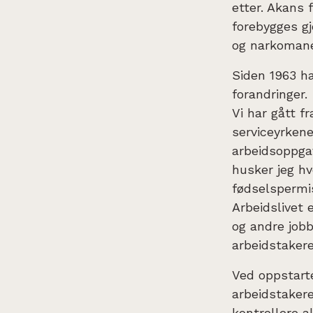
etter. Akans 
forebygges gj
og narkomane 
Siden 1963 h
forandringer.
Vi har gått fr
serviceyrkene 
arbeidsoppgav
husker jeg hv
fødselspermis
Arbeidslivet 
og andre jobb
arbeidstakere
Ved oppstarte
arbeidstakere
kontrollere al