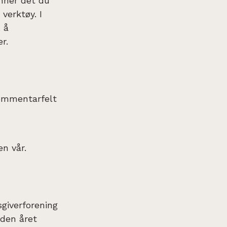
inner det du
verktøy. I
 å
r.
kommentarfelt
n vår.
sgiverforening
den året