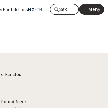
Meny
er
Kontakt oss
NO
/
EN
re kanaler.
 forandringer.