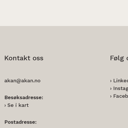
Kontakt oss
Følg 
akan@akan.no
Linke
Insta
Face
Besøksadresse:
Se i kart
Postadresse: