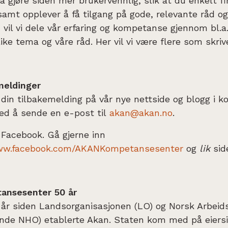
å gjøre siden mer brukervennlig, slik at du enkelt f
 samt opplever å få tilgang på gode, relevante råd og 
vil vi dele vår erfaring og kompetanse gjennom bl.a.
ike tema og våre råd. Her vil vi være flere som skrive
meldinger
 din tilbakemelding på vår nye nettside og blogg i 
ved å sende en e-post til
akan@akan.no
.
 Facebook. Gå gjerne inn
www.facebook.com/AKANKompetansesenter
og
lik
side
ansesenter 50 år
0 år siden Landsorganisasjonen (LO) og Norsk Arbeid
nde NHO) etablerte Akan. Staten kom med på eiersi