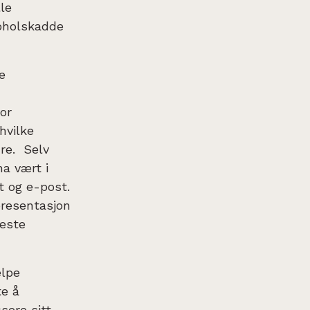
le
koholskadde
e
vor
hvilke
dre. Selv
ha vært i
t og e-post.
epresentasjon
leste
elpe
te å
sere sitt