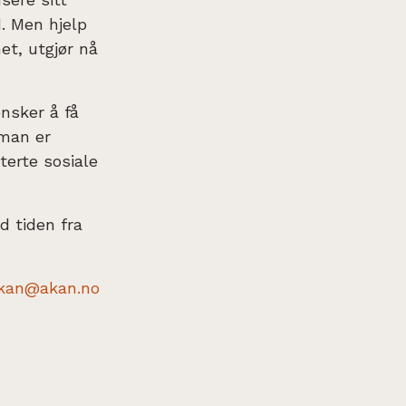
d. Men hjelp
et, utgjør nå
nsker å få
 man er
terte sosiale
d tiden fra
kan@akan.no