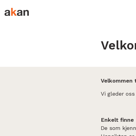
Hopp til innhold
Velk
Velkommen ti
Vi gleder oss
Enkelt finne
De som kjenne