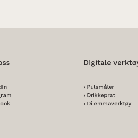
oss
Digitale verktø
dIn
Pulsmåler
gram
Drikkeprat
book
Dilemmaverktøy