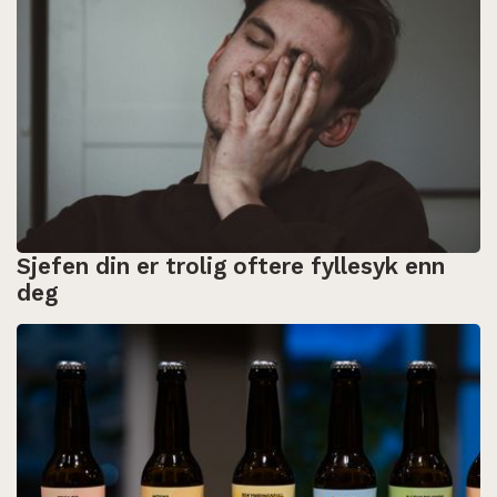
Sjefen din er trolig oftere fyllesyk enn
deg