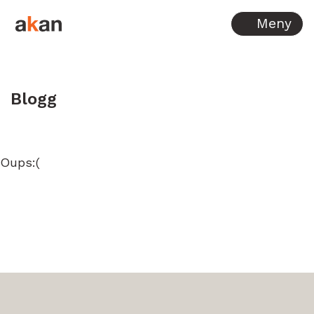
Hopp til innhold
Meny
Blogg
Oups:(