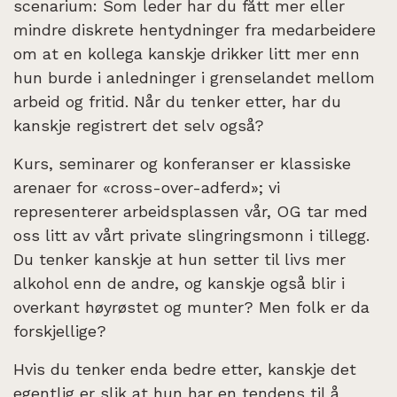
scenarium: Som leder har du fått mer eller
mindre diskrete hentydninger fra medarbeidere
om at en kollega kanskje drikker litt mer enn
hun burde i anledninger i grenselandet mellom
arbeid og fritid. Når du tenker etter, har du
kanskje registrert det selv også?
Kurs, seminarer og konferanser er klassiske
arenaer for «cross-over-adferd»; vi
representerer arbeidsplassen vår, OG tar med
oss litt av vårt private slingringsmonn i tillegg.
Du tenker kanskje at hun setter til livs mer
alkohol enn de andre, og kanskje også blir i
overkant høyrøstet og munter? Men folk er da
forskjellige?
Hvis du tenker enda bedre etter, kanskje det
egentlig er slik at hun har en tendens til å