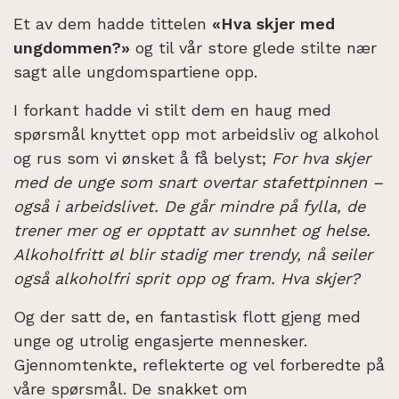
Et av dem hadde tittelen
«Hva skjer med
ungdommen?»
og til vår store glede stilte nær
sagt alle ungdomspartiene opp.
I forkant hadde vi stilt dem en haug med
spørsmål knyttet opp mot arbeidsliv og alkohol
og rus som vi ønsket å få belyst;
For h
va skjer
med de unge som snart overtar stafettpinnen –
også i arbeidslivet. De går mindre på fylla, de
trener mer og er opptatt av sunnhet og helse.
Alkoholfritt øl blir stadig mer trendy, nå seiler
også alkoholfri sprit opp og fram. Hva skjer?
Og der satt de, en fantastisk flott gjeng med
unge og utrolig engasjerte mennesker.
Gjennomtenkte, reflekterte og vel forberedte på
våre spørsmål. De snakket om