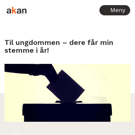
Hopp til innhold
Meny
Til ungdommen – dere får min
stemme i år!