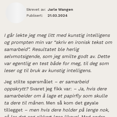
Skrevet av:
Jarle Wangen
Publisert:
21.03.2024
I går lekte jeg meg litt med kunstig intelligens
og prompten min var “skriv en ironisk tekst om
samarbeid”. Resultatet ble herlig
selvmotsigende, som jeg smilte godt av. Dette
var egentlig en test både for meg, til deg som
leser og til bruk av kunstig intelligens.
Jeg stilte spørsmålet
– er samarbeid
oppskrytt?
Svaret jeg fikk var:
– Ja, hvis dere
samarbeider om å lage et papirfly som skulle
ta dere til månen
. Men så kom det gøyale
tillegget
– men hvis dere holder på lenge nok,
så lar det seg sikkert løse likevel.
Med andre