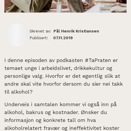
Skrevet av:
Pål Henrik Kristiansen
Publisert:
07.11.2019
I denne episoden av podkasten #TaPraten er
temaet unge i arbeidslivet, drikkekultur og
personlige valg. Hvorfor er det egentlig slik at
andre skal vite hvorfor dersom du sier nei takk
til alkohol?
Underveis i samtalen kommer vi også inn på
alkohol, bakrus og kostnader. Ønsker du
informasjon og konkrete tall om hva
alkoholrelatert fravær og ineffektivitet koster