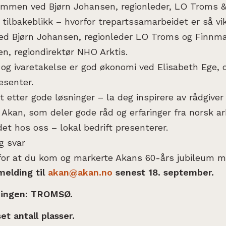
kommen ved Bjørn Johansen, regionleder, LO Troms 
k tilbakeblikk – hvorfor trepartssamarbeidet er så vik
ved Bjørn Johansen, regionleder LO Troms og Finnma
n, regiondirektør NHO Arktis.
 og ivaretakelse er god økonomi ved Elisabeth Ege, 
senter.
kt etter gode løsninger – la deg inspirere av rådgiver
Akan, som deler gode råd og erfaringer fra norsk arb
 det hos oss – lokal bedrift presenterer.
g svar
 for at du kom og markerte Akans 60-års jubileum 
elding til
akan@akan.no
senest 18. september.
ingen: TROMSØ.
t antall plasser.