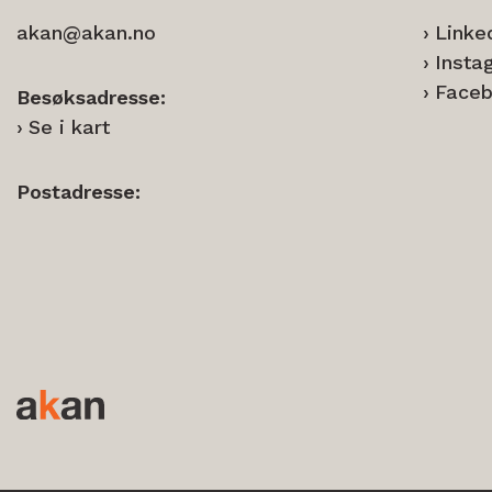
akan@akan.no
Linke
Insta
Face
Besøksadresse:
Se i kart
Postadresse: