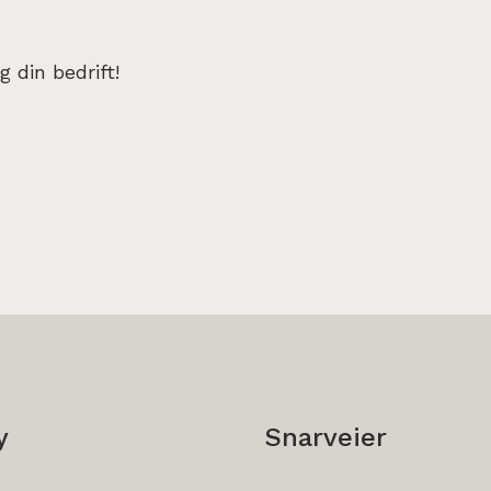
 din bedrift!
y
Snarveier