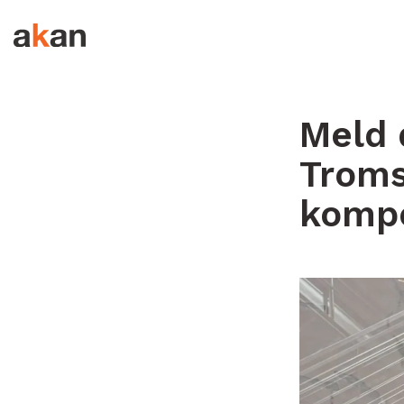
Hopp til innhold
Meld 
Trom
komp