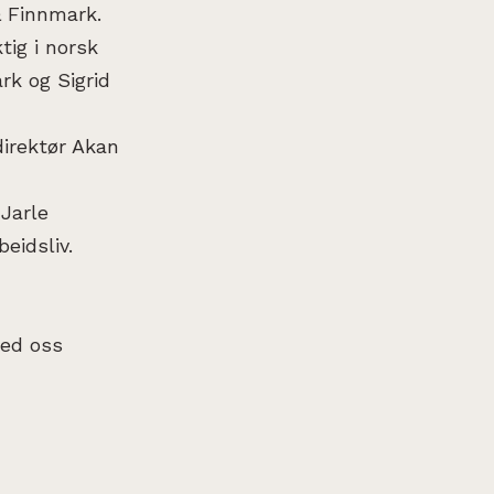
& Finnmark.
tig i norsk
rk og Sigrid
direktør Akan
 Jarle
eidsliv.
med oss