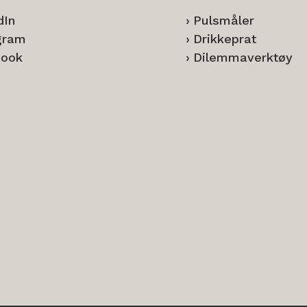
dIn
Pulsmåler
gram
Drikkeprat
book
Dilemmaverktøy