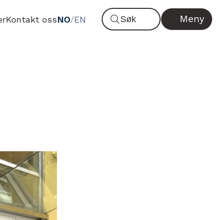
Meny
er
Kontakt oss
NO
/
EN