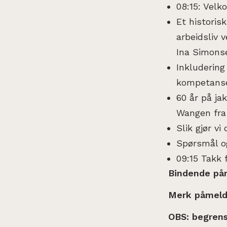
08:15: Vel
Et historis
arbeidsliv 
Ina Simonse
Inkludering
kompetanse
60 år på ja
Wangen fra 
Slik gjør vi
Spørsmål o
09:15 Takk
Bindende påm
Merk påmeld
OBS: begrense