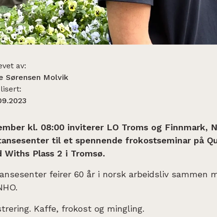
evet av:
ie Sørensen Molvik
isert:
09.2023
ember kl. 08:00 inviterer LO Troms og Finnmark, 
nsesenter til et spennende frokostseminar på Qua
d Withs Plass 2 i Tromsø.
nsesenter feirer 60 år i norsk arbeidsliv sammen m
 NHO.
trering. Kaffe, frokost og mingling.