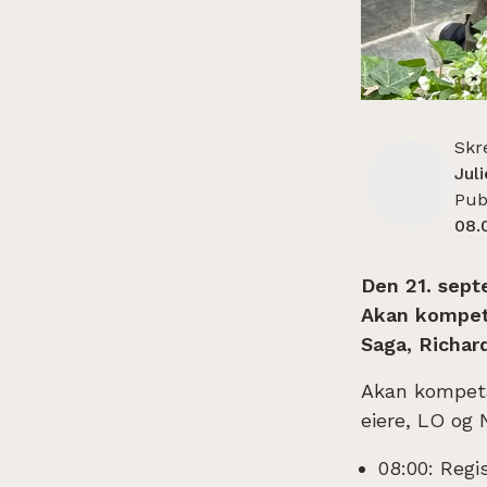
Skr
Jul
Publ
08.
Den 21. sept
Akan kompeta
Saga, Richar
Akan kompeta
eiere, LO og
08:00: Regis