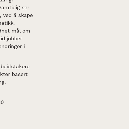
Samtidig ser
e, ved å skape
atikk.
rdnet mål om
id jobber
endringer i
rbeidstakere
kter basert
ng.
10