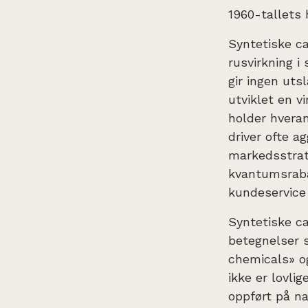
1960-tallets h
Syntetiske can
rusvirkning i
gir ingen uts
utviklet en v
holder hveran
driver ofte a
markedsstrat
kvantumsrabat
kundeservice 
Syntetiske ca
betegnelser s
chemicals» og
ikke er lovli
oppført på na