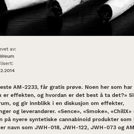
evet av:
 Weum
isert:
02.2014
teste AM-2233, får gratis prøve. Noen her som har
 er effekten, og hvordan er det best å ta det?» Sit
rum, og gir innblikk i en diskusjon om effekter,
nger og leverandører. «Sence», «Smoke», «ChillX»
n på nyere syntetiske cannabinoid produkter som 
under navn som JWH-018, JWH-122, JWH-073 og AM