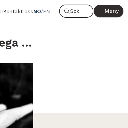
Meny
er
Kontakt oss
NO
/
EN
lega …