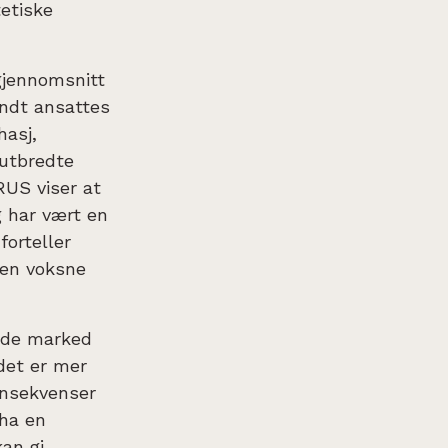
tetiske
 gjennomsnitt
ndt ansattes
hasj,
 utbredte
IRUS viser at
 har vært en
orteller
den voksne
ende marked
 det er mer
onsekvenser
 ha en
kan gi