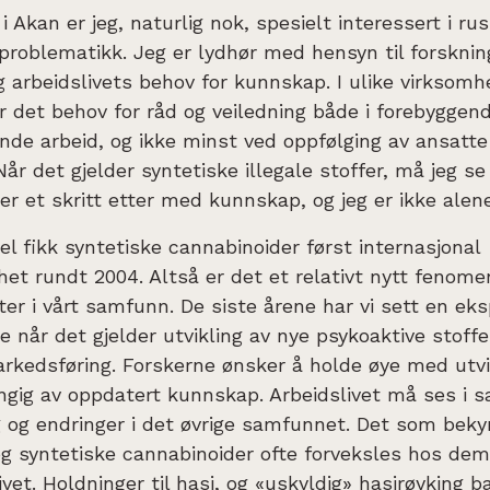
i Akan er jeg, naturlig nok, spesielt interessert i ru
roblematikk. Jeg er lydhør med hensyn til forsknin
arbeidslivets behov for kunnskap. I ulike virksomhe
er det behov for råd og veiledning både i forebyggen
de arbeid, og ikke minst ved oppfølging av ansatt
år det gjelder syntetiske illegale stoffer, må jeg se
per et skritt etter med kunnskap, og jeg er ikke alen
 fikk syntetiske cannabinoider først internasjonal
t rundt 2004. Altså er det et relativt nytt fenome
tter i vårt samfunn. De siste årene har vi sett en eks
de når det gjelder utvikling av nye psykoaktive stoffe
rkedsføring. Forskerne ønsker å holde øye med utvi
ngig av oppdatert kunnskap. Arbeidslivet må ses 
g og endringer i det øvrige samfunnet. Det som bek
og syntetiske cannabinoider ofte forveksles hos dem
ivet. Holdninger til hasj, og «uskyldig» hasjrøyking b