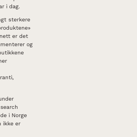
r i dag.
angt sterkere
«produktene»
nett er det
rimenterer og
butikkene
ner
ranti,
 under
esearch
 de i Norge
m ikke er