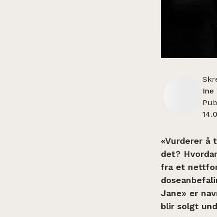
Skr
Ine
Publ
14.
«Vurderer å 
det? Hvordan
fra et nettfo
doseanbefali
Jane» er nav
blir solgt 