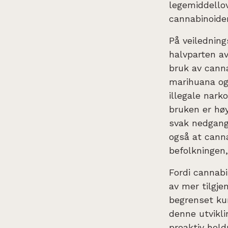
legemiddellov
cannabinoider
På veiledning
halvparten a
bruk av canna
marihuana og
illegale narko
bruken er hø
svak nedgang
også at canna
befolkningen
Fordi cannabi
av mer tilgje
begrenset ku
denne utvikli
proaktiv hold