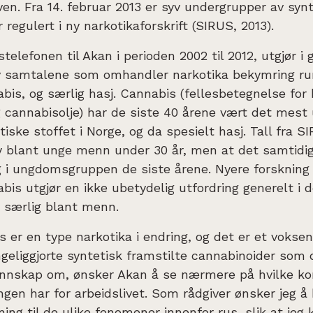
en. Fra 14. februar 2013 er syv undergrupper av syn
 regulert i ny narkotikaforskrift (SIRUS, 2013).
stelefonen til Akan i perioden 2002 til 2012, utgjør i
v samtalene som omhandler narkotika bekymring ru
bis, og særlig hasj. Cannabis (fellesbetegnelse for 
 cannabisolje) har de siste 40 årene vært det mest
tiske stoffet i Norge, og da spesielt hasj. Tall fra S
y blant unge menn under 30 år, men at det samtidig
 i ungdomsgruppen de siste årene. Nyere forskning f
bis utgjør en ikke ubetydelig utfordring generelt i 
, særlig blant menn.
s er en type narkotika i endring, og det er et voks
ngeliggjorte syntetisk framstilte cannabinoider som
nnskap om, ønsker Akan å se nærmere på hvilke k
ngen har for arbeidslivet. Som rådgiver ønsker jeg å
ning til de ulike fenomener innenfor rus, slik at jeg 