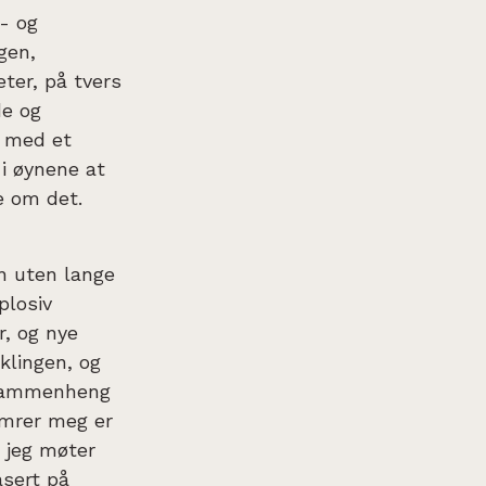
s- og
gen,
ter, på tvers
de og
e med et
 i øynene at
e om det.
n uten lange
plosiv
r, og nye
klingen, og
i sammenheng
ymrer meg er
 jeg møter
asert på