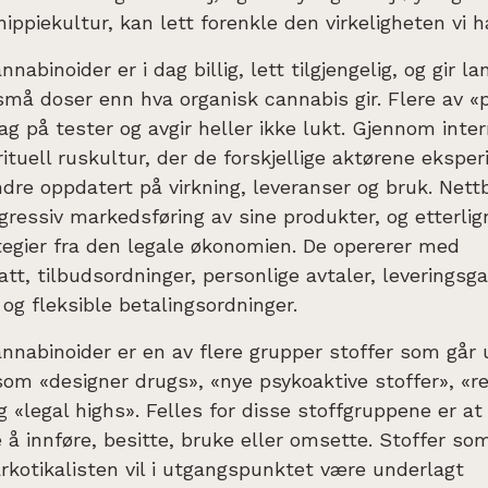
ippiekultur, kan lett forenkle den virkeligheten vi ha
nabinoider er i dag billig, lett tilgjengelig, og gir l
 små doser enn hva organisk cannabis gir. Flere av 
lag på tester og avgir heller ikke lukt. Gjennom inter
irituell ruskultur, der de forskjellige aktørene ekspe
dre oppdatert på virkning, leveranser og bruk. Nett
ggressiv markedsføring av sine produkter, og etterlig
egier fra den legale økonomien. De opererer med
t, tilbudsordninger, personlige avtaler, leveringsga
og fleksible betalingsordninger.
nnabinoider er en av flere grupper stoffer som går
om «designer drugs», «nye psykoaktive stoffer», «r
 «legal highs». Felles for disse stoffgruppene er at
ge å innføre, besitte, bruke eller omsette. Stoffer so
rkotikalisten vil i utgangspunktet være underlagt