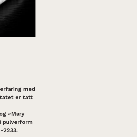
 erfaring med
atet er tatt
 og «Mary
i pulverform
-2233.