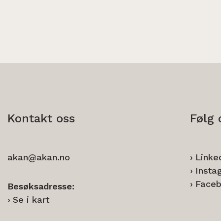
Kontakt oss
Følg 
akan@akan.no
Linke
Insta
Face
Besøksadresse:
Se i kart