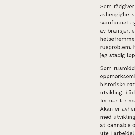
Som rådgiver 
avhengighetsp
samfunnet og 
av bransjer, 
helsefremmen
rusproblem. N
jeg stadig lø
Som rusmiddel
oppmerksomhe
historiske rø
utvikling, bå
former for ma
Akan er avhe
med utviklin
at cannabis 
ute i arbeidsl