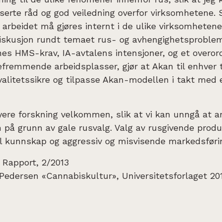
erte råd og god veiledning overfor virksomhetene. 
 arbeidet må gjøres internt i de ulike virksomheten
iskusjon rundt temaet rus- og avhengighetsproblem
es HMS-krav, IA-avtalens intensjoner, og et overo
fremmende arbeidsplasser, gjør at Akan til enhver t
kvalitetssikre og tilpasse Akan-modellen i takt med 
ere forskning velkommen, slik at vi kan unngå at a
 på grunn av gale rusvalg. Valg av rusgivende produ
l kunnskap og aggressiv og misvisende markedsføri
 Rapport, 2/2013
Pedersen «Cannabiskultur», Universitetsforlaget 20