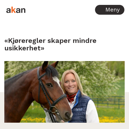
Hopp til innhold
Meny
«Kjøreregler skaper mindre
usikkerhet»