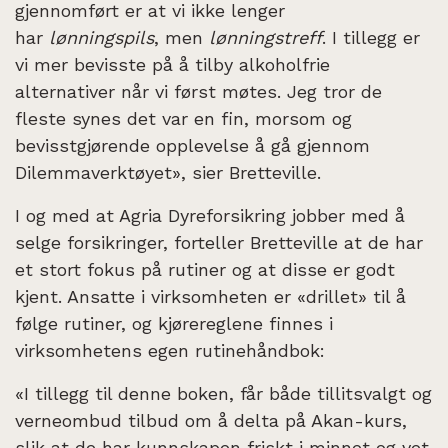
gjennomført er at vi ikke lenger
har
lønningspils
, men
lønningstreff
. I tillegg er
vi mer bevisste på å tilby alkoholfrie
alternativer når vi først møtes. Jeg tror de
fleste synes det var en fin, morsom og
bevisstgjørende opplevelse å gå gjennom
Dilemmaverktøyet», sier Bretteville.
I og med at Agria Dyreforsikring jobber med å
selge forsikringer, forteller Bretteville at de har
et stort fokus på rutiner og at disse er godt
kjent. Ansatte i virksomheten er «drillet» til å
følge rutiner, og kjørereglene finnes i
virksomhetens egen rutinehåndbok:
«I tillegg til denne boken, får både tillitsvalgt og
verneombud tilbud om å delta på Akan-kurs,
slik at de har kunnskapen friskt i minnet og vet