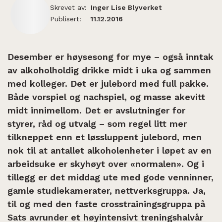
Skrevet av:
Inger Lise Blyverket
Publisert:
11.12.2016
Desember er høysesong for mye – også inntak
av alkoholholdig drikke midt i uka og sammen
med kolleger. Det er julebord med full pakke.
Både vorspiel og nachspiel, og masse akevitt
midt innimellom. Det er avslutninger for
styrer, råd og utvalg – som regel litt mer
tilkneppet enn et løssluppent julebord, men
nok til at antallet alkoholenheter i løpet av en
arbeidsuke er skyhøyt over «normalen». Og i
tillegg er det middag ute med gode venninner,
gamle studiekamerater, nettverksgruppa. Ja,
til og med den faste crosstrainingsgruppa på
Sats avrunder et høyintensivt treningshalvår