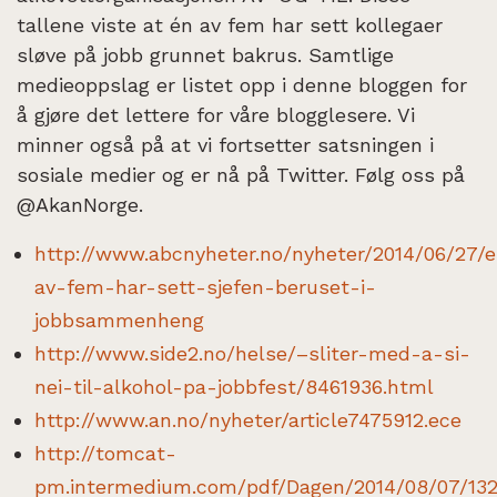
tallene viste at én av fem har sett kollegaer
sløve på jobb grunnet bakrus. Samtlige
medieoppslag er listet opp i denne bloggen for
å gjøre det lettere for våre blogglesere. Vi
minner også på at vi fortsetter satsningen i
sosiale medier og er nå på Twitter. Følg oss på
@AkanNorge.
http://www.abcnyheter.no/nyheter/2014/06/27/
av-fem-har-sett-sjefen-beruset-i-
jobbsammenheng
http://www.side2.no/helse/–sliter-med-a-si-
nei-til-alkohol-pa-jobbfest/8461936.html
http://www.an.no/nyheter/article7475912.ece
http://tomcat-
pm.intermedium.com/pdf/Dagen/2014/08/07/13