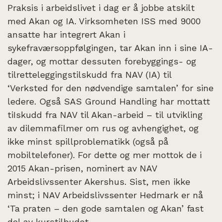
Praksis i arbeidslivet i dag er å jobbe atskilt
med Akan og IA. Virksomheten ISS med 9000
ansatte har integrert Akan i
sykefraværsoppfølgingen, tar Akan inn i sine IA-
dager, og mottar dessuten forebyggings- og
tilretteleggingstilskudd fra NAV (IA) til
‘Verksted for den nødvendige samtalen’ for sine
ledere. Også SAS Ground Handling har mottatt
tiIskudd fra NAV til Akan-arbeid – til utvikling
av dilemmafilmer om rus og avhengighet, og
ikke minst spillproblematikk (også på
mobiltelefoner). For dette og mer mottok de i
2015 Akan-prisen, nominert av NAV
Arbeidslivssenter Akershus. Sist, men ikke
minst; i NAV Arbeidslivssenter Hedmark er nå
‘Ta praten – den gode samtalen og Akan’ fast
del av kurstilbudet.