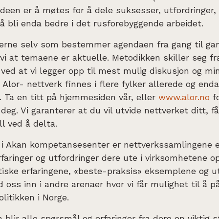
Ideen er å møtes for å dele suksesser, utfordringer, 
å bli enda bedre i det rusforebyggende arbeidet.
kerne selv som bestemmer agendaen fra gang til ga
vi at temaene er aktuelle. Metodikken skiller seg fr
ved at vi legger opp til mest mulig diskusjon og mi
 Alor- nettverk finnes i flere fylker allerede og enda
. Ta en titt på hjemmesiden vår, eller
www.alor.no
fo
eg. Vi garanterer at du vil utvide nettverket ditt, få
ll ved å delta.
 i Akan kompetansesenter er nettverkssamlingene e
rfaringer og utfordringer dere ute i virksomhetene o
tiske erfaringene, «beste-praksis» eksemplene og u
d oss inn i andre arenaer hvor vi får mulighet til å p
litikken i Norge.
blir alle spørsmål og erfaringer fra dere en viktig 