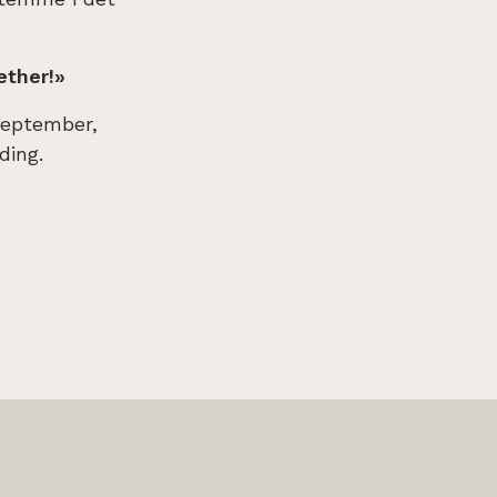
ether!»
.september,
ding.