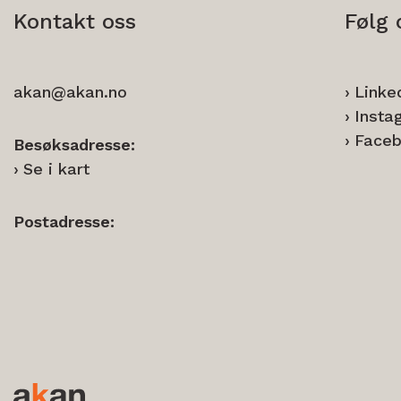
Kontakt oss
Følg 
akan@akan.no
Linke
Insta
Face
Besøksadresse:
Se i kart
Postadresse: