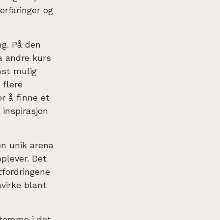
erfaringer og
ng. På den
a andre kurs
nst mulig
 flere
r å finne et
 inspirasjon
n unik arena
pplever. Det
tfordringene
åvirke blant
stemme i det