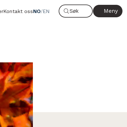
Meny
er
Kontakt oss
NO
/
EN