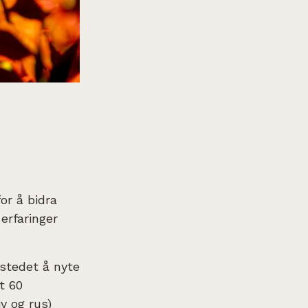
or å bidra
 erfaringer
 stedet å nyte
t 60
iv og rus)