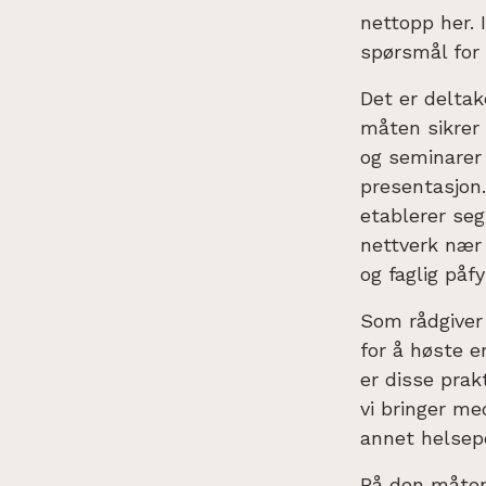
nettopp her. 
spørsmål for 
Det er delta
måten sikrer 
og seminarer 
presentasjon.
etablerer seg
nettverk nær d
og faglig påfy
Som rådgiver
for å høste e
er disse prak
vi bringer me
annet helsepo
På den måten 