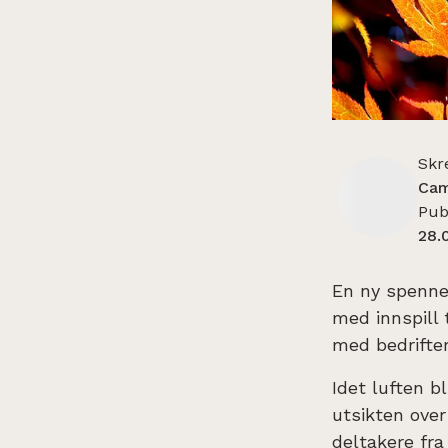
Skr
Cam
Publ
28.
En ny spennen
med innspill 
med bedrifte
Idet luften b
utsikten over
deltakere fra