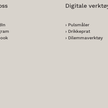
oss
Digitale verktø
dIn
Pulsmåler
gram
Drikkeprat
book
Dilemmaverktøy