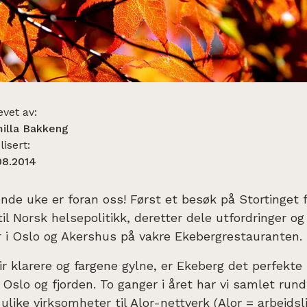
evet av:
illa Bakkeng
isert:
08.2014
de uke er foran oss! Først et besøk på Stortinget f
til Norsk helsepolitikk, deretter dele utfordringer og
r i Oslo og Akershus på vakre Ekebergrestauranten.
lir klarere og fargene gylne, er Ekeberg det perfekte
 Oslo og fjorden. To ganger i året har vi samlet rund
 ulike virksomheter til Alor-nettverk (Alor = arbeidsl