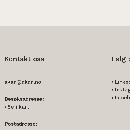
Kontakt oss
Følg 
akan@akan.no
Linke
Insta
Face
Besøksadresse:
Se i kart
Postadresse: