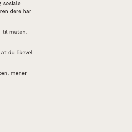
g sosiale
ren dere har
 til maten.
at du likevel
sken, mener