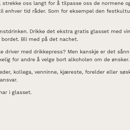
vil strekke oss langt for å tilpasse oss de normene o
il enhver tid råder. Som for eksempel den festkultu
stdrinken. Drikke det ekstra gratis glasset med vin
 bordet. Bli med på det nachet.
ke driver med drikkepress? Men kanskje er det sånn 
kelig for andre å velge bort alkoholen om de ønsker.
eder, kollega, venninne, kjæreste, forelder eller sø
 ansvar.
 har i glasset.