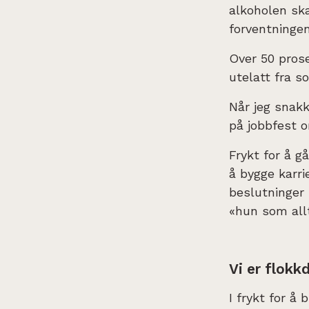
alkoholen ska
forventningen
Over 50 prose
utelatt fra 
Når jeg snakk
på jobbfest o
Frykt for å g
å bygge karrie
beslutninger 
«hun som allt
Vi er flokk
I frykt for å 