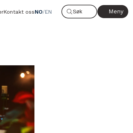
Meny
er
Kontakt oss
NO
/
EN