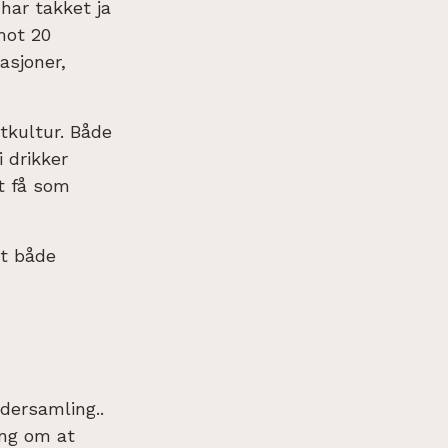
har takket ja
 mot 20
asjoner,
tkultur. Både
 drikker
t få som
et både
dersamling..
ing om at