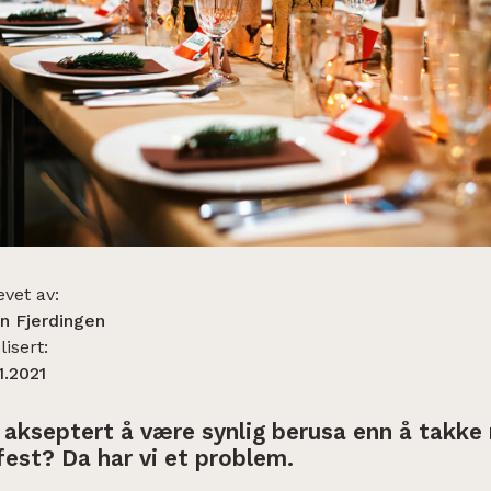
evet av:
an Fjerdingen
isert:
1.2021
 akseptert å være synlig berusa enn å takke n
fest? Da har vi et problem.