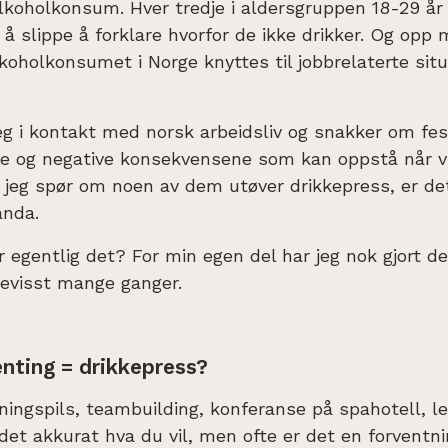
alkoholkonsum. Hver tredje i aldersgruppen 18-29 år 
or å slippe å forklare hvorfor de ikke drikker. Og opp
koholkonsumet i Norge knyttes til jobbrelaterte situ
eg i kontakt med norsk arbeidsliv og snakker om fes
ve og negative konsekvensene som kan oppstå når vi
jeg spør om noen av dem utøver drikkepress, er de
ånda.
egentlig det? For min egen del har jeg nok gjort d
bevisst mange ganger.
nting = drikkepress?
ningspils, teambuilding, konferanse på spahotell, le
det akkurat hva du vil, men ofte er det en forventn