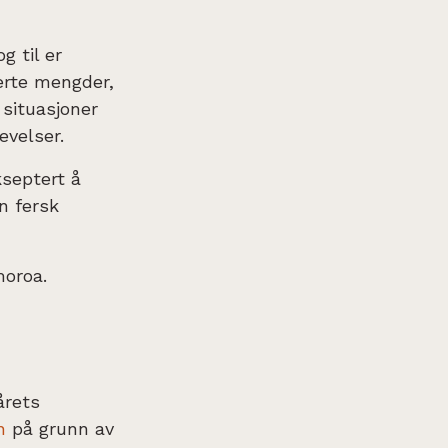
g til er
lerte mengder,
 situasjoner
evelser.
septert å
en fersk
moroa.
årets
n
på grunn av