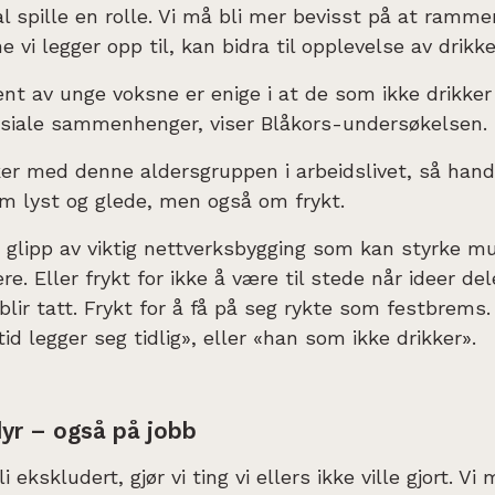
l spille en rolle. Vi må bli mer bevisst på at ramm
e vi legger opp til, kan bidra til opplevelse av drikk
nt av unge voksne er enige i at de som ikke drikker 
sosiale sammenhenger, viser Blåkors-undersøkelsen.
er med denne aldersgruppen i arbeidslivet, så hand
m lyst og glede, men også om frykt.
å glipp av viktig nettverksbygging som kan styrke m
re. Eller frykt for ikke å være til stede når ideer del
blir tatt. Frykt for å få på seg rykte som festbrems.
id legger seg tidlig», eller «han som ikke drikker».
dyr – også på jobb
bli ekskludert, gjør vi ting vi ellers ikke ville gjort. V