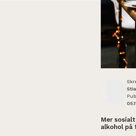
Skr
Sti
Publ
05.1
Mer sosialt
alkohol på 