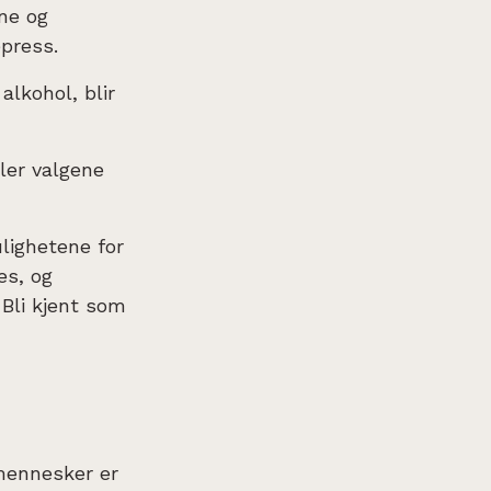
ene og
epress.
alkohol, blir
ler valgene
ulighetene for
es, og
 Bli kjent som
i mennesker er