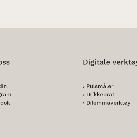
oss
Digitale verktø
dIn
Pulsmåler
gram
Drikkeprat
book
Dilemmaverktøy