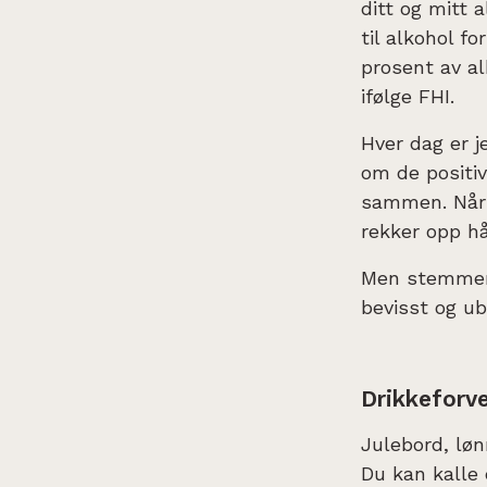
ditt og mitt 
til alkohol f
prosent av al
ifølge FHI.
Hver dag er j
om de positi
sammen. Når 
rekker opp h
Men stemmer 
bevisst og u
Drikkeforve
Julebord, løn
Du kan kalle 