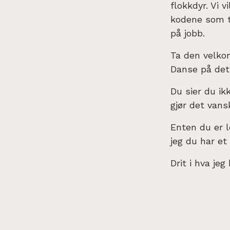
flokkdyr. Vi 
kodene som t
på jobb.
Ta den velkom
Danse på det
Du sier du ik
gjør det vans
Enten du er l
jeg du har et
Drit i hva jeg