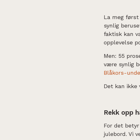
La meg først 
synlig beruse
faktisk kan v
opplevelse po
Men: 55 pros
være synlig b
Blåkors-unde
Det kan ikke 
Rekk opp hå
For det betyr
julebord. Vi 