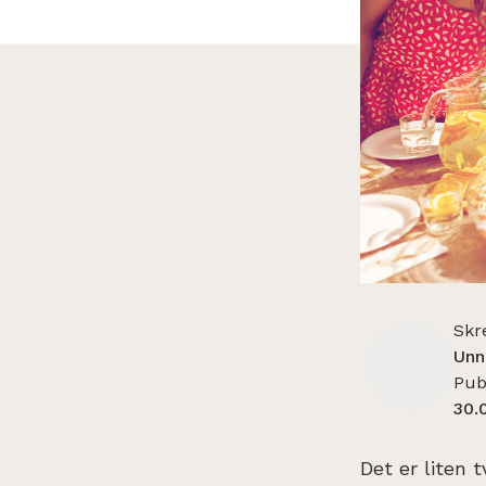
Skr
Unn
Publ
30.
Det er liten t