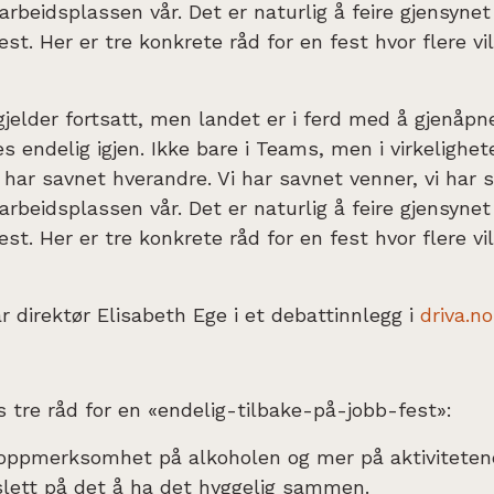
arbeidsplassen vår. Det er naturlig å feire gjensyne
st. Her er tre konkrete råd for en fest hvor flere vil
jelder fortsatt, men landet er i ferd med å gjenåp
s endelig igjen. Ikke bare i Teams, men i virkelighet
vi har savnet hverandre. Vi har savnet venner, vi har 
arbeidsplassen vår. Det er naturlig å feire gjensyne
st. Her er tre konkrete råd for en fest hvor flere vil
år direktør Elisabeth Ege i et debattinnlegg i
driva.no
 tre råd for en «endelig-tilbake-på-jobb-fest»:
 oppmerksomhet på alkoholen og mer på aktiviteten
 slett på det å ha det hyggelig sammen.