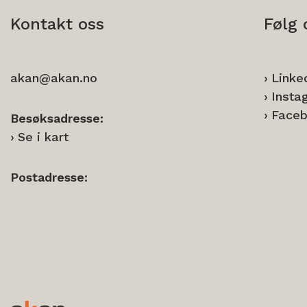
Kontakt oss
Følg 
akan@akan.no
Linke
Insta
Face
Besøksadresse:
Se i kart
Postadresse: