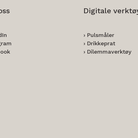
oss
Digitale verktø
dIn
Pulsmåler
gram
Drikkeprat
book
Dilemmaverktøy