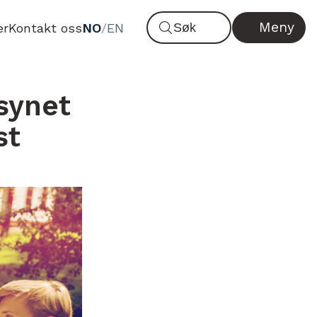
Meny
er
Kontakt oss
NO
/
EN
nsynet
st