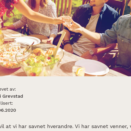
evet av:
i Grevstad
isert:
06.2020
vil at vi har savnet hverandre. Vi har savnet venner, 