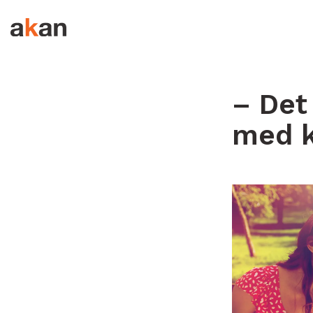
Hopp til innhold
– Det 
med k