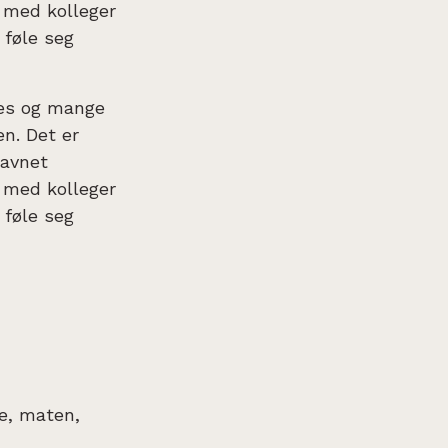
t med kolleger
 føle seg
nes og mange
en. Det er
savnet
t med kolleger
 føle seg
e, maten,